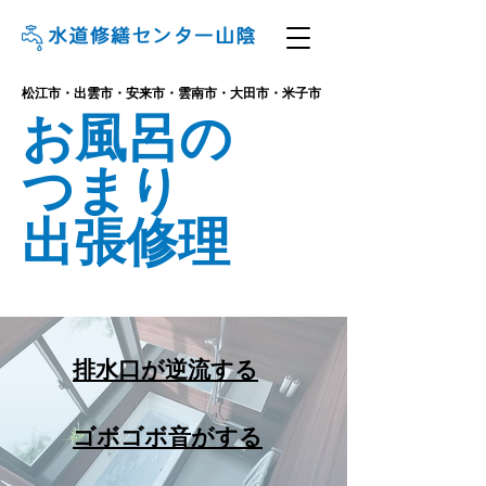
松江市・出雲市・安来市・雲南市・大田市・米子市
お風呂の
つまり
出張修理
排水口が逆流する
ゴボゴボ音がする