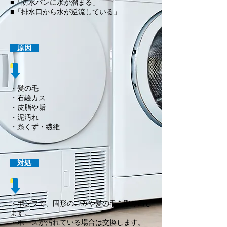
■「防水パンに水が溜まる」
■「排水口から水が逆流している」
原因
・髪の毛
・石鹼カス
・皮脂や垢
・泥汚れ
・糸くず・繊維
対処
・ポンプで、固形のごみや髪の毛を取り出し
ます。
・ホースが汚れている場合は交換します。